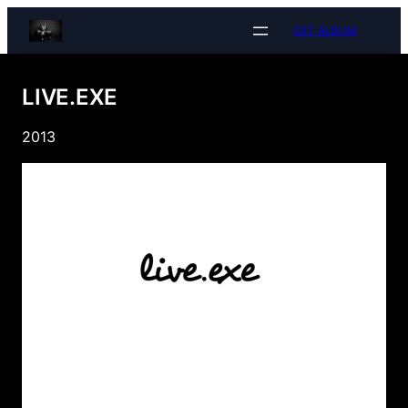
Přeskočit
GET ALBUM
na
obsah
LIVE.EXE
2013